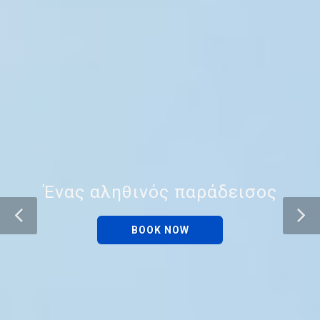
Ένας αληθινός παράδεισος
BOOK NOW