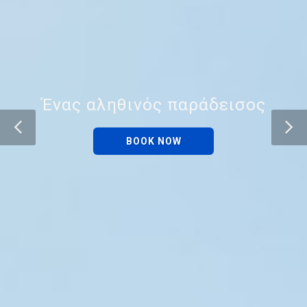
Ένας αληθινός παράδεισος
BOOK NOW